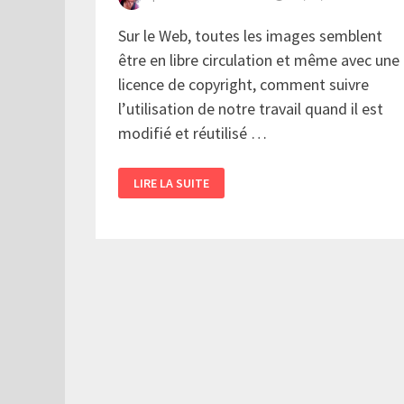
Sur le Web, toutes les images semblent
être en libre circulation et même avec une
licence de copyright, comment suivre
l’utilisation de notre travail quand il est
modifié et réutilisé …
UN
LIRE LA SUITE
MODÈLE
DE
COPYRIGHT
INSPIRÉ
DU
BLOCKCHAIN
DE
BITCOIN