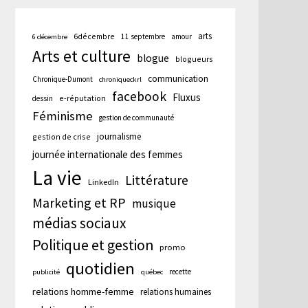
arts
6décembre
11 septembre
amour
6 décembre
Arts et culture
blogue
blogueurs
communication
Chronique-Dumont
chroniqueckrl
facebook
Fluxus
e-réputation
dessin
Féminisme
gestion de communauté
journalisme
gestion de crise
journée internationale des femmes
La vie
Littérature
LinkedIn
Marketing et RP
musique
médias sociaux
Politique et gestion
promo
quotidien
recette
publicité
québec
relations homme-femme
relations humaines