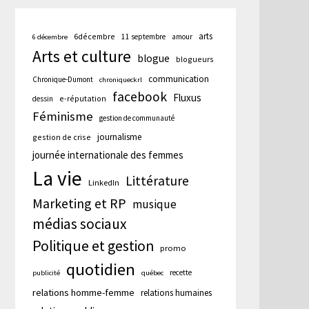
arts
6décembre
11 septembre
amour
6 décembre
Arts et culture
blogue
blogueurs
communication
Chronique-Dumont
chroniqueckrl
facebook
Fluxus
e-réputation
dessin
Féminisme
gestion de communauté
journalisme
gestion de crise
journée internationale des femmes
La vie
Littérature
LinkedIn
Marketing et RP
musique
médias sociaux
Politique et gestion
promo
quotidien
recette
publicité
québec
relations homme-femme
relations humaines