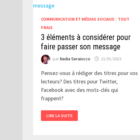
EN
LIGNE
COMMUNICATION ET MÉDIAS SOCIAUX
/
TOUT
FRAIS
3 éléments à considérer pour
faire passer son message
par
Nadia Seraiocco
21/01/2015
Pensez-vous à rédiger des titres pour vos
lecteurs? Des titres pour Twitter,
Facebook avec des mots-clés qui
frappent?
3
LIRE LA SUITE
ÉLÉMENTS
À
CONSIDÉRER
POUR
FAIRE
PASSER