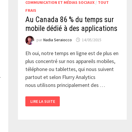
COMMUNICATION ET MÉDIAS SOCIAUX
/
TOUT
FRAIS
Au Canada 86 % du temps sur
mobile dédié à des applications
par
Nadia Seraiocco
14/05/2015
Eh oui, notre temps en ligne est de plus en
plus concentré sur nos appareils mobiles,
téléphone ou tablettes, qui nous suivent
partout et selon Flurry Analytics
r
nous utilisons principalement des …
AU
LIRE LA SUITE
CANADA
86
%
DU
TEMPS
SUR
MOBILE
DÉDIÉ