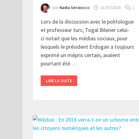
par
Nadia Seraiocco
21/07/2016
1
Lors de la discussion avec le politologue
et professeur turc, Togal Bilener celui-
ci notait que les médias sociaux, pour
lesquels le président Erdogan a toujours
exprimé un mépris certain, avaient
pourtant été …
LES
LIRE LA SUITE
MÉDIAS
SOCIAUX
SONT-
ILS
ENCORE
UN
ESPACE
DE
DÉBATS
DÉMOCRATIQUES?