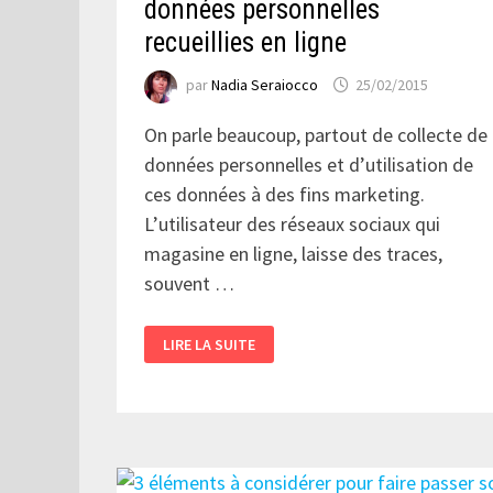
données personnelles
recueillies en ligne
par
Nadia Seraiocco
25/02/2015
On parle beaucoup, partout de collecte de
données personnelles et d’utilisation de
ces données à des fins marketing.
L’utilisateur des réseaux sociaux qui
magasine en ligne, laisse des traces,
souvent …
66
LIRE LA SUITE
%
DES
MARKETEURS
INCAPABLES
DE
CONCILIER
LES
DONNÉES
PERSONNELLES
RECUEILLIES