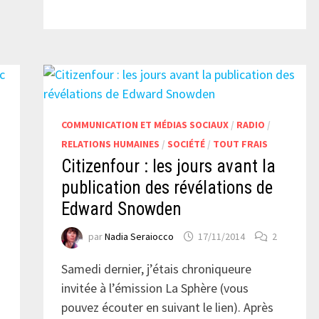
ET
2014
:
UNE
FORCE
AFFIRMÉE
ET
DES
EXCÈS
À
SURVEILLER
T
COMMUNICATION ET MÉDIAS SOCIAUX
/
RADIO
/
RELATIONS HUMAINES
/
SOCIÉTÉ
/
TOUT FRAIS
Citizenfour : les jours avant la
publication des révélations de
Edward Snowden
par
Nadia Seraiocco
17/11/2014
2
Samedi dernier, j’étais chroniqueure
invitée à l’émission La Sphère (vous
pouvez écouter en suivant le lien). Après