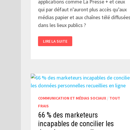
applications comme La Presse + et ceux
qui par défaut n’auront plus accès qu’aux
médias papier et aux chaînes télé diffusée
dans les lieux publics ?
MÉDIAS
LIRE LA SUITE
:
EN
2016
VERRA-
T-
ON
UN
SCHISME
ENTRE
LES
CITOYENS
NUMÉRIQUES
ET
LES
COMMUNICATION ET MÉDIAS SOCIAUX
/
TOUT
AUTRES?
FRAIS
66 % des marketeurs
incapables de concilier les