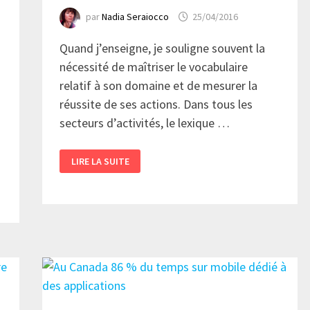
par
Nadia Seraiocco
25/04/2016
Quand j’enseigne, je souligne souvent la
nécessité de maîtriser le vocabulaire
relatif à son domaine et de mesurer la
réussite de ses actions. Dans tous les
secteurs d’activités, le lexique …
MESURER
LIRE LA SUITE
SES
ACTIONS
NUMÉRIQUES:
CONNAÎTRE
LE
BON
VOCABULAIRE!