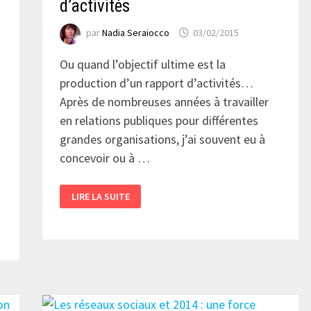
d’activités
par
Nadia Seraiocco
03/02/2015
Ou quand l’objectif ultime est la
production d’un rapport d’activités…
Après de nombreuses années à travailler
en relations publiques pour différentes
grandes organisations, j’ai souvent eu à
concevoir ou à …
PENSEZ
LIRE LA SUITE
DONC
RÉSULTATS
MESURABLES
PLUTÔT
QUE
RAPPORT
D’ACTIVITÉS