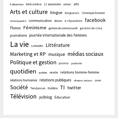
arts
6décembre
11 septembre
amour
6 décembre
Arts et culture
blogue
blogueurs
Chronique-Dumont
facebook
communication
e-réputation
dessin
chroniqueckrl
Féminisme
Fluxus
gestion de crise
gestion de communauté
journée internationale des femmes
journalisme
La vie
Littérature
LinkedIn
médias sociaux
Marketing et RP
musique
Politique et gestion
promo
publicité
quotidien
relations homme-femme
recette
québec
relations publiques
relations humaines
sexe
réseaux sociaux
Société
TI
twitter
Tendances
théâtre
Télévision
yulblog
Éducation