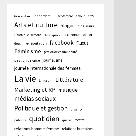
arts
6décembre
11 septembre
amour
6 décembre
Arts et culture
blogue
blogueurs
communication
Chronique-Dumont
chroniqueckrl
facebook
Fluxus
e-réputation
dessin
Féminisme
gestion de communauté
journalisme
gestion de crise
journée internationale des femmes
La vie
Littérature
LinkedIn
Marketing et RP
musique
médias sociaux
Politique et gestion
promo
quotidien
recette
publicité
québec
relations homme-femme
relations humaines