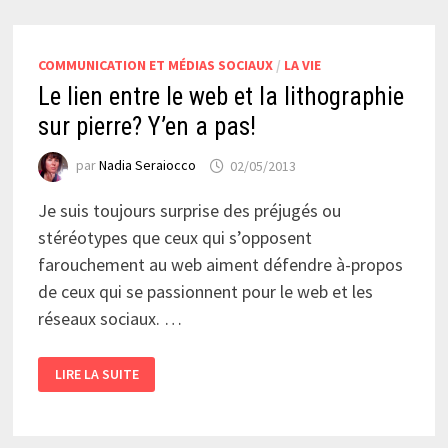
COMMUNICATION ET MÉDIAS SOCIAUX
/
LA VIE
Le lien entre le web et la lithographie
sur pierre? Y’en a pas!
par
Nadia Seraiocco
02/05/2013
Je suis toujours surprise des préjugés ou
stéréotypes que ceux qui s’opposent
farouchement au web aiment défendre à-propos
de ceux qui se passionnent pour le web et les
réseaux sociaux. …
LE
LIRE LA SUITE
LIEN
ENTRE
LE
WEB
ET