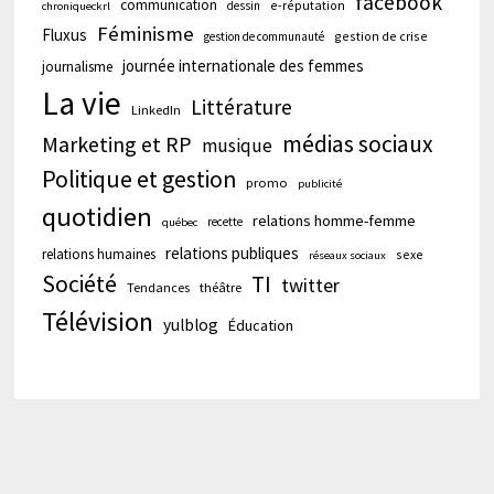
facebook
communication
e-réputation
dessin
chroniqueckrl
Féminisme
Fluxus
gestion de crise
gestion de communauté
journée internationale des femmes
journalisme
La vie
Littérature
LinkedIn
médias sociaux
Marketing et RP
musique
Politique et gestion
promo
publicité
quotidien
relations homme-femme
recette
québec
relations publiques
relations humaines
sexe
réseaux sociaux
Société
TI
twitter
Tendances
théâtre
Télévision
yulblog
Éducation