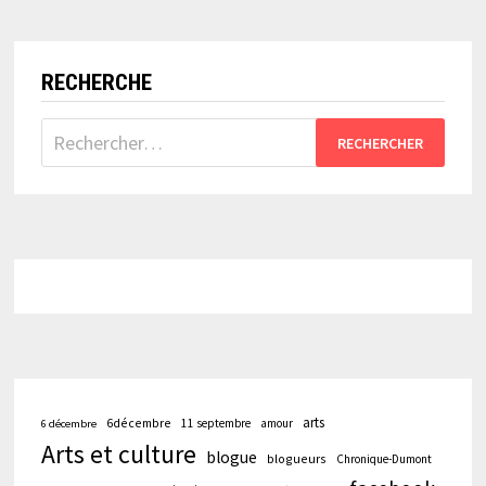
LA
LITHOGRAPHIE
SUR
PIERRE?
Y’EN
A
RECHERCHE
PAS!
Rechercher :
arts
6décembre
11 septembre
amour
6 décembre
Arts et culture
blogue
blogueurs
Chronique-Dumont