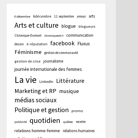
arts
6décembre
11 septembre
amour
6 décembre
Arts et culture
blogue
blogueurs
communication
Chronique-Dumont
chroniqueckrl
facebook
Fluxus
e-réputation
dessin
Féminisme
gestion de communauté
journalisme
gestion de crise
journée internationale des femmes
La vie
Littérature
LinkedIn
Marketing et RP
musique
médias sociaux
Politique et gestion
promo
quotidien
recette
publicité
québec
relations homme-femme
relations humaines