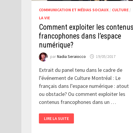
COMMUNICATION ET MÉDIAS SOCIAUX
/
CULTURE
/
LA VIE
Comment exploiter les contenu
francophones dans l’espace
numérique?
par
Nadia Seraiocco
19/05/2017
Extrait du panel tenu dans le cadre de
l’événement de Culture Montréal : Le
français dans l’espace numérique : atout
ou obstacle? Ou comment exploiter les
contenus francophones dans un …
COMMENT
LIRE LA SUITE
EXPLOITER
LES
CONTENUS
FRANCOPHONES