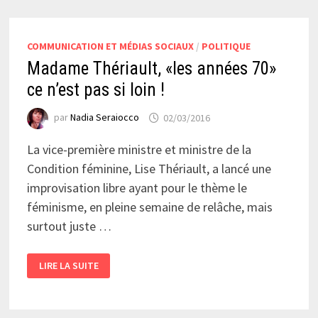
COMMUNICATION ET MÉDIAS SOCIAUX
/
POLITIQUE
Madame Thériault, «les années 70»
ce n’est pas si loin !
par
Nadia Seraiocco
02/03/2016
La vice-première ministre et ministre de la
Condition féminine, Lise Thériault, a lancé une
improvisation libre ayant pour le thème le
féminisme, en pleine semaine de relâche, mais
surtout juste …
MADAME
LIRE LA SUITE
THÉRIAULT,
«LES
ANNÉES
70»
CE