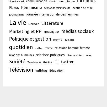
facebook
communication
e-réputation
dessin
chroniqueckrl
Féminisme
Fluxus
gestion de crise
gestion de communauté
journée internationale des femmes
journalisme
La vie
Littérature
LinkedIn
médias sociaux
Marketing et RP
musique
Politique et gestion
promo
publicité
quotidien
relations homme-femme
recette
québec
relations publiques
relations humaines
sexe
réseaux sociaux
Société
TI
twitter
Tendances
théâtre
Télévision
yulblog
Éducation