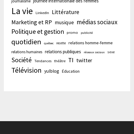
journée internationale des femmes
journalisme
La vie
Littérature
LinkedIn
médias sociaux
Marketing et RP
musique
Politique et gestion
promo
publicité
quotidien
relations homme-femme
recette
québec
relations publiques
relations humaines
sexe
réseaux sociaux
Société
TI
twitter
Tendances
théâtre
Télévision
yulblog
Éducation