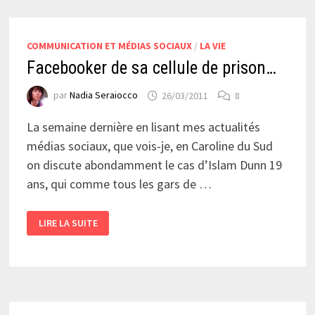
COMMUNICATION ET MÉDIAS SOCIAUX
/
LA VIE
Facebooker de sa cellule de prison…
par
Nadia Seraiocco
26/03/2011
8
La semaine dernière en lisant mes actualités
médias sociaux, que vois-je, en Caroline du Sud
on discute abondamment le cas d’Islam Dunn 19
ans, qui comme tous les gars de …
FACEBOOKER
LIRE LA SUITE
DE
SA
CELLULE
DE
PRISON…