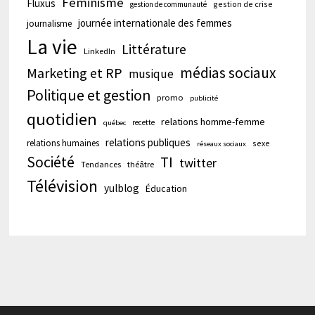
Féminisme
Fluxus
gestion de crise
gestion de communauté
journée internationale des femmes
journalisme
La vie
Littérature
LinkedIn
médias sociaux
Marketing et RP
musique
Politique et gestion
promo
publicité
quotidien
relations homme-femme
recette
québec
relations publiques
relations humaines
sexe
réseaux sociaux
Société
TI
twitter
Tendances
théâtre
Télévision
yulblog
Éducation