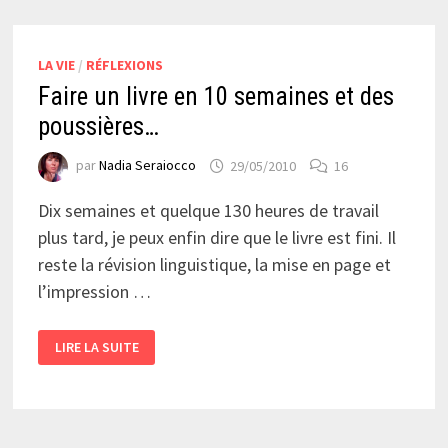
LA VIE
/
RÉFLEXIONS
Faire un livre en 10 semaines et des
poussières…
par
Nadia Seraiocco
29/05/2010
16
Dix semaines et quelque 130 heures de travail
plus tard, je peux enfin dire que le livre est fini. Il
reste la révision linguistique, la mise en page et
l’impression …
FAIRE
LIRE LA SUITE
UN
LIVRE
EN
10
SEMAINES
ET
DES