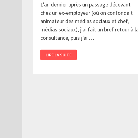
L’an dernier après un passage décevant
chez un ex-employeur (où on confondait
animateur des médias sociaux et chef,
médias sociaux), j’ai fait un bref retour à l
consultance, puis j’ai …
5
LIRE LA SUITE
PÉPINS
DANS
LE
PARCOURS
DU
CONSULTANT