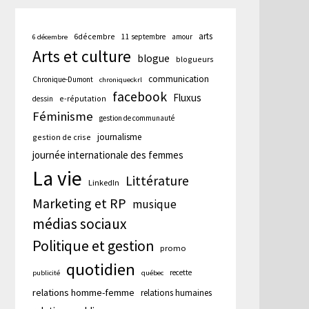
arts
6décembre
11 septembre
amour
6 décembre
Arts et culture
blogue
blogueurs
communication
Chronique-Dumont
chroniqueckrl
facebook
Fluxus
e-réputation
dessin
Féminisme
gestion de communauté
journalisme
gestion de crise
journée internationale des femmes
La vie
Littérature
LinkedIn
Marketing et RP
musique
médias sociaux
Politique et gestion
promo
quotidien
recette
publicité
québec
relations homme-femme
relations humaines