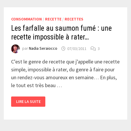
CONSOMMATION
/
RECETTE
/
RECETTES
Les farfalle au saumon fumé : une
recette impossible à rater…
par
Nadia Seraiocco
07/03/2011
3
C’est le genre de recette que j’appelle une recette
simple, impossible à rater, du genre à faire pour
un rendez-vous amoureux en semaine… En plus,
le tout est très beau …
LES
LIRE LA SUITE
FARFALLE
AU
SAUMON
FUMÉ
:
UNE
RECETTE