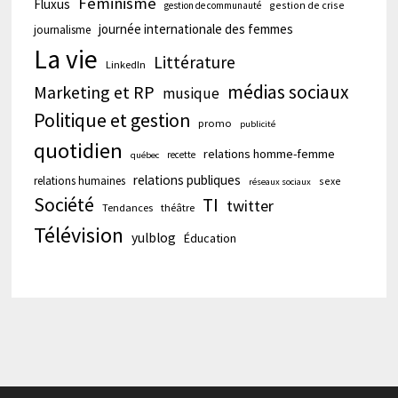
Féminisme
Fluxus
gestion de crise
gestion de communauté
journée internationale des femmes
journalisme
La vie
Littérature
LinkedIn
médias sociaux
Marketing et RP
musique
Politique et gestion
promo
publicité
quotidien
relations homme-femme
recette
québec
relations publiques
relations humaines
sexe
réseaux sociaux
Société
TI
twitter
Tendances
théâtre
Télévision
yulblog
Éducation