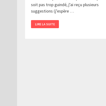
soit pas trop guindé, j’ai reçu plusieurs
suggestions (j’espère …
VISITE
LIRE LA SUITE
AU
SPA
:
ESPACE
NOMAD