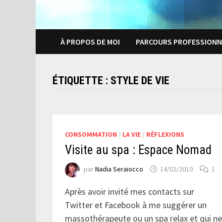
À PROPOS DE MOI
PARCOURS PROFESSIONN
ÉTIQUETTE :
STYLE DE VIE
CONSOMMATION
/
LA VIE
/
RÉFLEXIONS
Visite au spa : Espace Nomad
par
Nadia Seraiocco
14/02/2010
1
Après avoir invité mes contacts sur
Twitter et Facebook à me suggérer un
massothérapeute ou un spa relax et qui n