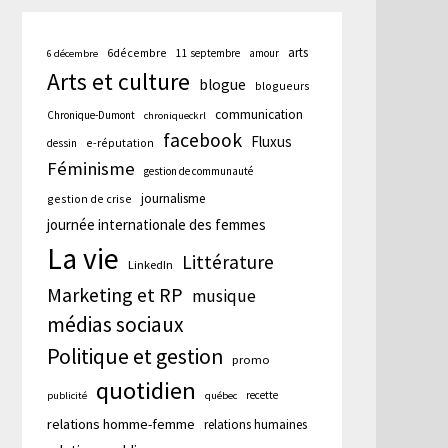
arts
6décembre
11 septembre
amour
6 décembre
Arts et culture
blogue
blogueurs
communication
Chronique-Dumont
chroniqueckrl
facebook
Fluxus
e-réputation
dessin
Féminisme
gestion de communauté
journalisme
gestion de crise
journée internationale des femmes
La vie
Littérature
LinkedIn
Marketing et RP
musique
médias sociaux
Politique et gestion
promo
quotidien
recette
publicité
québec
relations homme-femme
relations humaines