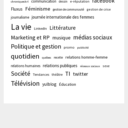
facebook
communication
e-réputation
dessin
chroniqueckrl
Féminisme
Fluxus
gestion de crise
gestion de communauté
journée internationale des femmes
journalisme
La vie
Littérature
LinkedIn
médias sociaux
Marketing et RP
musique
Politique et gestion
promo
publicité
quotidien
relations homme-femme
recette
québec
relations publiques
relations humaines
sexe
réseaux sociaux
Société
TI
twitter
Tendances
théâtre
Télévision
yulblog
Éducation