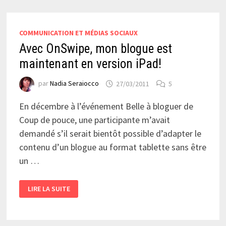
COMMUNICATION ET MÉDIAS SOCIAUX
Avec OnSwipe, mon blogue est
maintenant en version iPad!
par
Nadia Seraiocco
27/03/2011
5
En décembre à l’événement Belle à bloguer de
Coup de pouce, une participante m’avait
demandé s’il serait bientôt possible d’adapter le
contenu d’un blogue au format tablette sans être
un …
AVEC
LIRE LA SUITE
ONSWIPE,
MON
BLOGUE
EST
MAINTENANT