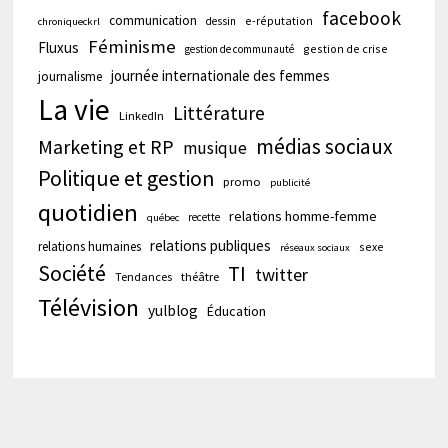
facebook
communication
e-réputation
dessin
chroniqueckrl
Féminisme
Fluxus
gestion de crise
gestion de communauté
journée internationale des femmes
journalisme
La vie
Littérature
LinkedIn
médias sociaux
Marketing et RP
musique
Politique et gestion
promo
publicité
quotidien
relations homme-femme
recette
québec
relations publiques
relations humaines
sexe
réseaux sociaux
Société
TI
twitter
Tendances
théâtre
Télévision
yulblog
Éducation