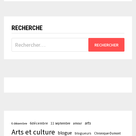
UNE
MOUCHE
AVEC
UN
BAZOOKA…
RECHERCHE
Rechercher :
arts
6décembre
11 septembre
amour
6 décembre
Arts et culture
blogue
blogueurs
Chronique-Dumont