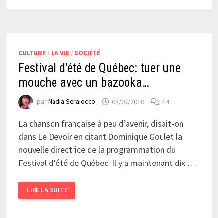
A
FONCTIONNÉ:
GÉLINAS
EXPLIQUE
SON
MODÈLE
D’AFFAIRES
CULTURE
/
LA VIE
/
SOCIÉTÉ
Festival d’été de Québec: tuer une
mouche avec un bazooka…
par
Nadia Seraiocco
08/07/2010
14
La chanson française à peu d’avenir, disait-on
dans Le Devoir en citant Dominique Goulet la
nouvelle directrice de la programmation du
Festival d’été de Québec. Il y a maintenant dix …
FESTIVAL
LIRE LA SUITE
D’ÉTÉ
DE
QUÉBEC:
TUER