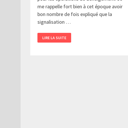
me rappelle fort bien à cet époque avoir
bon nombre de fois expliqué que la
signalisation …
LA
LIRE LA SUITE
VILLE
DE
MONTRÉAL,
LE
DÉNEIGEMENT
ET
LE
CITOYEN…