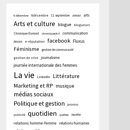
arts
6décembre
11 septembre
amour
6 décembre
Arts et culture
blogue
blogueurs
communication
Chronique-Dumont
chroniqueckrl
facebook
Fluxus
e-réputation
dessin
Féminisme
gestion de communauté
journalisme
gestion de crise
journée internationale des femmes
La vie
Littérature
LinkedIn
Marketing et RP
musique
médias sociaux
Politique et gestion
promo
quotidien
recette
publicité
québec
relations homme-femme
relations humaines