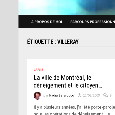
À PROPOS DE MOI
PARCOURS PROFESSIONN
ÉTIQUETTE :
VILLERAY
LA VIE
La ville de Montréal, le
déneigement et le citoyen…
par
Nadia Seraiocco
25/02/2009
9
Il y a plusieurs années, j’ai été porte-parol
pour les opérations de déneigement. Je