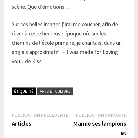
scène. Que d’émotions…
Sur ces belles images j’irai me coucher, afin de
rèver à cette heureuse époque oô, sur les
chemins de l’école primaire, je chantais, dans un
anglais approximatif : « I was made for Loving
you » de Kiss.
ÉTIQUETTÉ
ARTS ET CULTURE
Navigation
Publication
Publi
PUBLICATION PRÉCÉDENTE
PUBLICATION SUIVANTE
précédente :
suiva
Articles
Mamie ses lampions
de
et