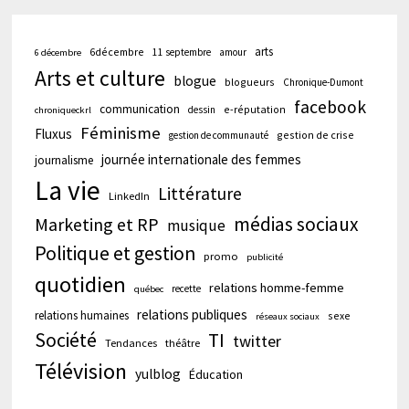
arts
6décembre
11 septembre
amour
6 décembre
Arts et culture
blogue
blogueurs
Chronique-Dumont
facebook
communication
e-réputation
dessin
chroniqueckrl
Féminisme
Fluxus
gestion de crise
gestion de communauté
journée internationale des femmes
journalisme
La vie
Littérature
LinkedIn
médias sociaux
Marketing et RP
musique
Politique et gestion
promo
publicité
quotidien
relations homme-femme
recette
québec
relations publiques
relations humaines
sexe
réseaux sociaux
Société
TI
twitter
Tendances
théâtre
Télévision
yulblog
Éducation