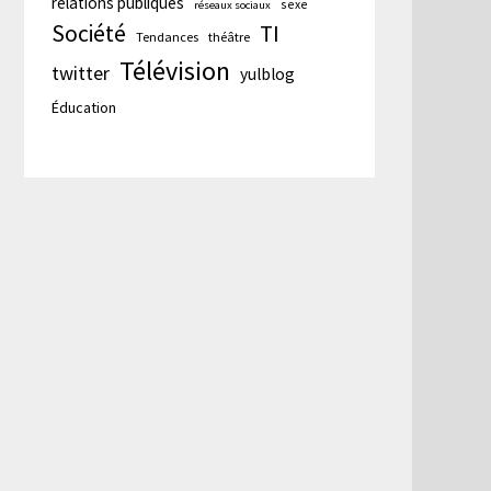
relations publiques
sexe
réseaux sociaux
Société
TI
Tendances
théâtre
cation
Télévision
twitter
te :
yulblog
Éducation