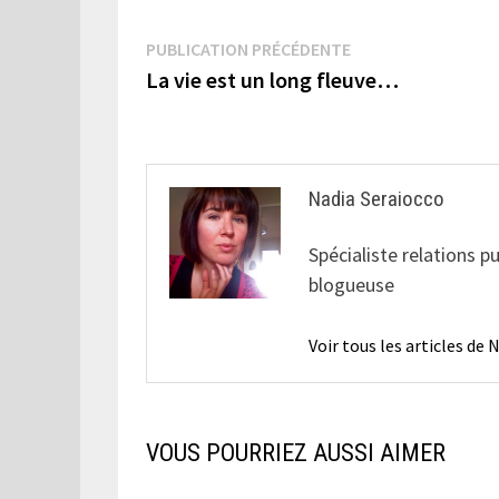
Navigation
Publication
PUBLICATION PRÉCÉDENTE
précédente :
La vie est un long fleuve…
de
l’article
Nadia Seraiocco
Spécialiste relations p
blogueuse
Voir tous les articles de
VOUS POURRIEZ AUSSI AIMER