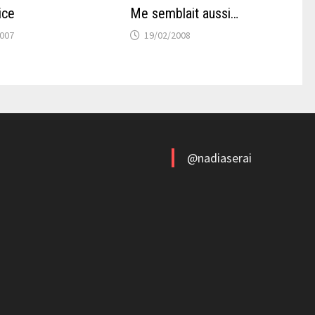
ice
Me semblait aussi…
2007
19/02/2008
@nadiaserai