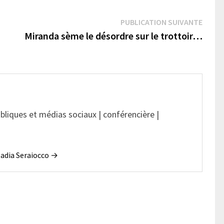
Publi
PUBLICATION SUIVANTE
suivan
Miranda sème le désordre sur le trottoir…
ubliques et médias sociaux | conférencière |
 Nadia Seraiocco →