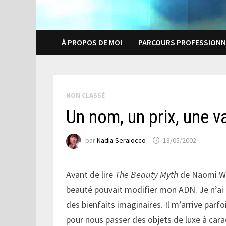
À PROPOS DE MOI
PARCOURS PROFESSIONN
NON CLASSÉ
Un nom, un prix, une v
par
Nadia Seraiocco
13/05/2002
Avant de lire
The Beauty Myth
de Naomi Woo
beauté pouvait modifier mon ADN. Je n’a
des bienfaits imaginaires. Il m’arrive parf
pour nous passer des objets de luxe à caract