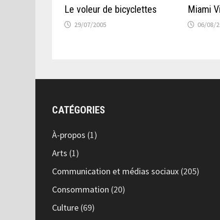
Le voleur de bicyclettes
Miami V
29/07/2005
06/08/
CATÉGORIES
À-propos
(1)
Arts
(1)
Communication et médias sociaux
(205)
Consommation
(20)
Culture
(69)