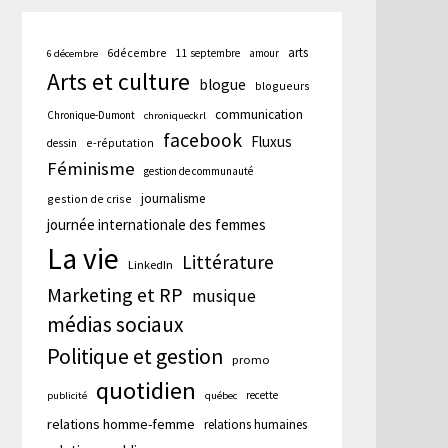
arts
6décembre
11 septembre
amour
6 décembre
Arts et culture
blogue
blogueurs
communication
Chronique-Dumont
chroniqueckrl
facebook
Fluxus
e-réputation
dessin
Féminisme
gestion de communauté
journalisme
gestion de crise
journée internationale des femmes
La vie
Littérature
LinkedIn
Marketing et RP
musique
médias sociaux
Politique et gestion
promo
quotidien
recette
publicité
québec
relations homme-femme
relations humaines