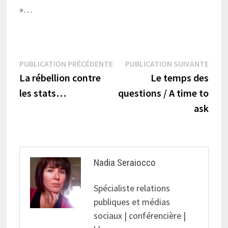
»…
Navigation
Publication
Publi
PUBLICATION PRÉCÉDENTE
PUBLICATION SUIVANTE
précédente :
suiva
La rébellion contre
Le temps des
de
les stats…
questions / A time to
l’article
ask
Nadia Seraiocco
Spécialiste relations
publiques et médias
sociaux | conférencière |