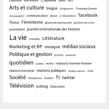
arts
6décembre
11 septembre
amour
6 décembre
Arts et culture
blogue
blogueurs
Chronique-Dumont
facebook
communication
e-réputation
dessin
chroniqueckrl
Féminisme
Fluxus
gestion de crise
gestion de communauté
journée internationale des femmes
journalisme
La vie
Littérature
LinkedIn
médias sociaux
Marketing et RP
musique
Politique et gestion
promo
publicité
quotidien
relations homme-femme
recette
québec
relations publiques
relations humaines
sexe
réseaux sociaux
Société
TI
twitter
Tendances
théâtre
Télévision
yulblog
Éducation