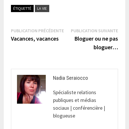
ÉTIQUETTÉ
LA VIE
Navigation
Publication
Publi
PUBLICATION PRÉCÉDENTE
PUBLICATION SUIVANTE
précédente :
suiva
Vacances, vacances
Bloguer ou ne pas
de
bloguer…
l’article
Nadia Seraiocco
Spécialiste relations
publiques et médias
sociaux | conférencière |
blogueuse