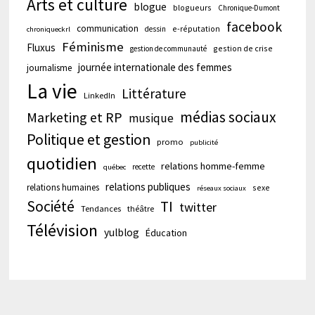
Arts et culture
blogue
blogueurs
Chronique-Dumont
facebook
communication
e-réputation
dessin
chroniqueckrl
Féminisme
Fluxus
gestion de crise
gestion de communauté
journée internationale des femmes
journalisme
La vie
Littérature
LinkedIn
médias sociaux
Marketing et RP
musique
Politique et gestion
promo
publicité
quotidien
relations homme-femme
recette
québec
relations publiques
relations humaines
sexe
réseaux sociaux
Société
TI
twitter
Tendances
théâtre
Télévision
yulblog
Éducation