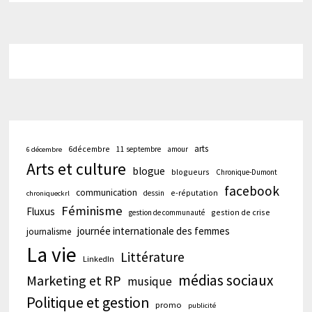
arts
6décembre
11 septembre
amour
6 décembre
Arts et culture
blogue
blogueurs
Chronique-Dumont
facebook
communication
e-réputation
dessin
chroniqueckrl
Féminisme
Fluxus
gestion de crise
gestion de communauté
journée internationale des femmes
journalisme
La vie
Littérature
LinkedIn
médias sociaux
Marketing et RP
musique
Politique et gestion
promo
publicité