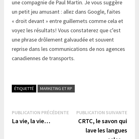
une compagnie de Paul Martin. Je vous suggère
un petit jeu amusant : allez dans Google, faites
« droit devant » entre guillemets comme cela et
voyez les résultats! Vous constaterez que c’est
une phrase drôlement galvaudée et souvent
reprise dans les communications de nos agences
canadiennes de transports.
ÉTIQUETTÉ
MARKETING ET RP
Navigation
Publication
Publi
PUBLICATION PRÉCÉDENTE
PUBLICATION SUIVANTE
précédente :
suiva
La vie, la vie…
CRTC, le savon qui
de
lave les langues
l’article