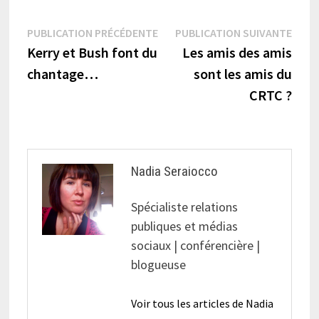
Navigation
Publication
Publi
PUBLICATION PRÉCÉDENTE
PUBLICATION SUIVANTE
précédente :
suiva
Kerry et Bush font du
Les amis des amis
de
chantage…
sont les amis du
l’article
CRTC ?
Nadia Seraiocco
Spécialiste relations
publiques et médias
sociaux | conférencière |
blogueuse
Voir tous les articles de Nadia