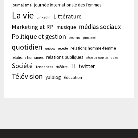
journée internationale des femmes
journalisme
La vie
Littérature
LinkedIn
médias sociaux
Marketing et RP
musique
Politique et gestion
promo
publicité
quotidien
relations homme-femme
recette
québec
relations publiques
relations humaines
sexe
réseaux sociaux
Société
TI
twitter
Tendances
théâtre
Télévision
yulblog
Éducation