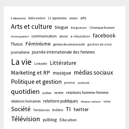
arts
6décembre
11 septembre
amour
6 décembre
Arts et culture
blogue
blogueurs
Chronique-Dumont
facebook
communication
e-réputation
dessin
chroniqueckrl
Féminisme
Fluxus
gestion de crise
gestion de communauté
journée internationale des femmes
journalisme
La vie
Littérature
LinkedIn
médias sociaux
Marketing et RP
musique
Politique et gestion
promo
publicité
quotidien
relations homme-femme
recette
québec
relations publiques
relations humaines
sexe
réseaux sociaux
Société
TI
twitter
Tendances
théâtre
Télévision
yulblog
Éducation