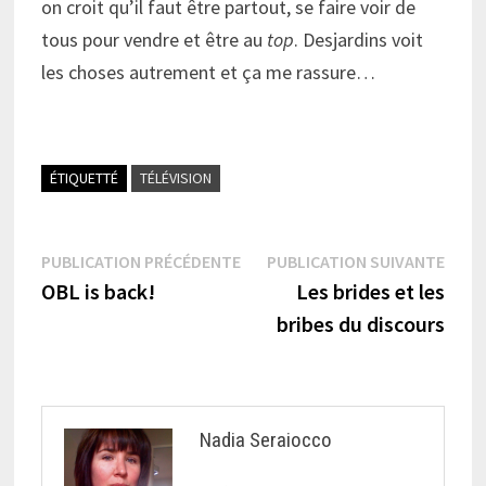
on croit qu’il faut être partout, se faire voir de
tous pour vendre et être au
top
. Desjardins voit
les choses autrement et ça me rassure…
ÉTIQUETTÉ
TÉLÉVISION
Navigation
Publication
Publi
PUBLICATION PRÉCÉDENTE
PUBLICATION SUIVANTE
précédente :
suiva
OBL is back!
Les brides et les
de
bribes du discours
l’article
Nadia Seraiocco