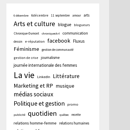
arts
6décembre
11 septembre
amour
6 décembre
Arts et culture
blogue
blogueurs
communication
Chronique-Dumont
chroniqueckrl
facebook
Fluxus
e-réputation
dessin
Féminisme
gestion de communauté
journalisme
gestion de crise
journée internationale des femmes
La vie
Littérature
LinkedIn
Marketing et RP
musique
médias sociaux
Politique et gestion
promo
quotidien
recette
publicité
québec
relations homme-femme
relations humaines