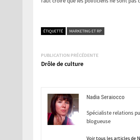
faut croire que les politiciens ne sont pas
ÉTIQUETTÉ
MARKETING ET RP
Navigation
Publication
PUBLICATION PRÉCÉDENTE
précédente :
Drôle de culture
de
l’article
Nadia Seraiocco
Spécialiste relations p
blogueuse
Voir tous les articles de