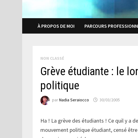
À PROPOS DE MOI
PARCOURS PROFESSIONN
NON CLASSÉ
Grève étudiante : le l
politique
par
Nadia Seraiocco
30/03/2005
Ha ! La grève des étudiants ! Ce quil y a de
mouvement politique étudiant, censé être c