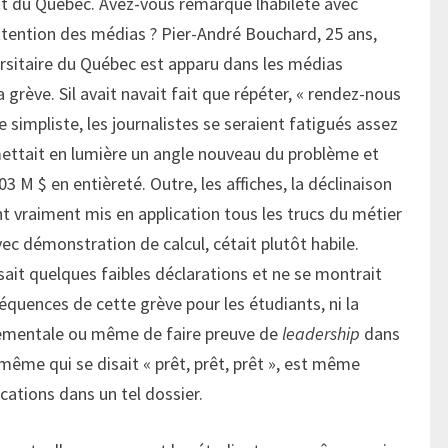
t du Québec. Avez-vous remarqué lhabileté avec
attention des médias ? Pier-André Bouchard, 25 ans,
ersitaire du Québec est apparu dans les médias
 grève. Sil avait navait fait que répéter, « rendez-nous
impliste, les journalistes se seraient fatigués assez
mettait en lumière un angle nouveau du problème et
3 M $ en entièreté. Outre, les affiches, la déclinaison
nt vraiment mis en application tous les trucs du métier
c démonstration de calcul, cétait plutôt habile.
sait quelques faibles déclarations et ne se montrait
équences de cette grève pour les étudiants, ni la
rnementale ou même de faire preuve de
leadership
dans
même qui se disait « prêt, prêt, prêt », est même
ations dans un tel dossier.