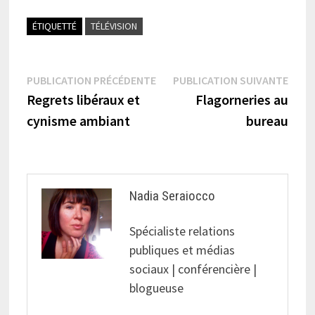
ÉTIQUETTÉ
TÉLÉVISION
Navigation
Publication
Publi
PUBLICATION PRÉCÉDENTE
PUBLICATION SUIVANTE
précédente :
suiva
Regrets libéraux et
Flagorneries au
de
cynisme ambiant
bureau
l’article
Nadia Seraiocco
Spécialiste relations
publiques et médias
sociaux | conférencière |
blogueuse