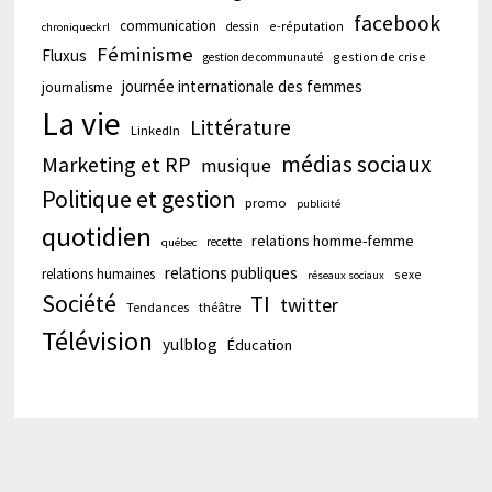
facebook
communication
e-réputation
dessin
chroniqueckrl
Féminisme
Fluxus
gestion de crise
gestion de communauté
journée internationale des femmes
journalisme
La vie
Littérature
LinkedIn
médias sociaux
Marketing et RP
musique
Politique et gestion
promo
publicité
quotidien
relations homme-femme
recette
québec
relations publiques
relations humaines
sexe
réseaux sociaux
Société
TI
twitter
Tendances
théâtre
Télévision
yulblog
Éducation