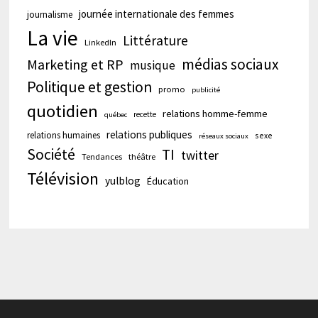
journée internationale des femmes
journalisme
La vie
Littérature
LinkedIn
médias sociaux
Marketing et RP
musique
Politique et gestion
promo
publicité
quotidien
relations homme-femme
recette
québec
relations publiques
relations humaines
sexe
réseaux sociaux
Société
TI
twitter
Tendances
théâtre
Télévision
yulblog
Éducation