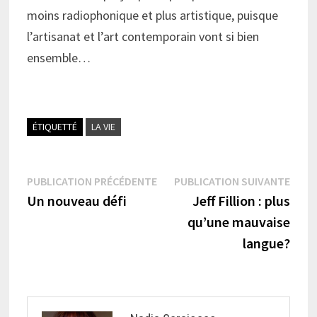
moins radiophonique et plus artistique, puisque
l’artisanat et l’art contemporain vont si bien
ensemble…
ÉTIQUETTÉ
LA VIE
Navigation
Publication
Publi
PUBLICATION PRÉCÉDENTE
PUBLICATION SUIVANTE
précédente :
suiva
Un nouveau défi
Jeff Fillion : plus
de
qu’une mauvaise
l’article
langue?