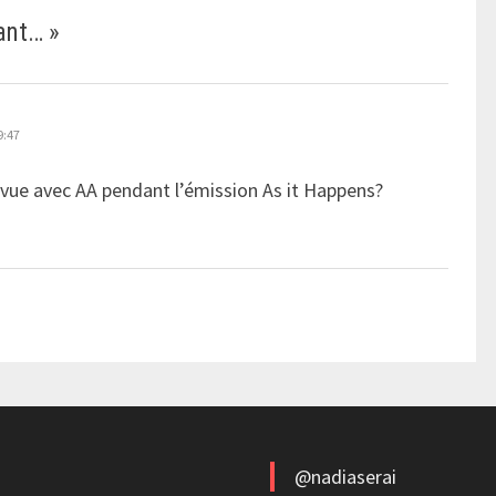
ant…
»
9:47
revue avec AA pendant l’émission As it Happens?
@nadiaserai