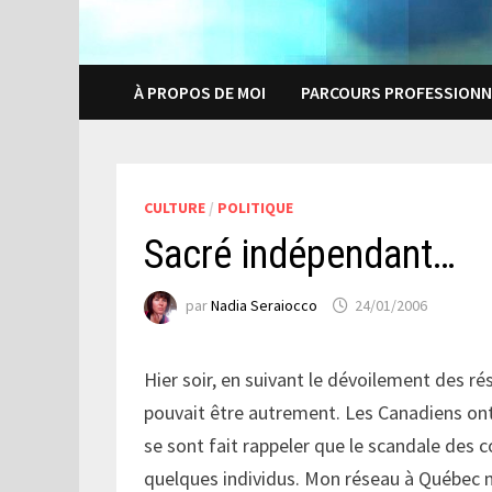
À PROPOS DE MOI
PARCOURS PROFESSIONN
CULTURE
/
POLITIQUE
Sacré indépendant…
par
Nadia Seraiocco
24/01/2006
Hier soir, en suivant le dévoilement des rés
pouvait être autrement. Les Canadiens on
se sont fait rappeler que le scandale des 
quelques individus. Mon réseau à Québec me