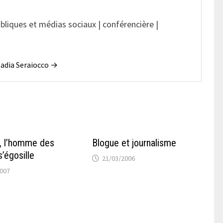
ubliques et médias sociaux | conférencière |
 Nadia Seraiocco →
, l’homme des
Blogue et journalisme
s’égosille
21/03/2006
2007