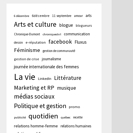
arts
6décembre
11 septembre
amour
6 décembre
Arts et culture
blogue
blogueurs
communication
Chronique-Dumont
chroniqueckrl
facebook
Fluxus
e-réputation
dessin
Féminisme
gestion de communauté
journalisme
gestion de crise
journée internationale des femmes
La vie
Littérature
LinkedIn
Marketing et RP
musique
cation
médias sociaux
te :
Politique et gestion
promo
quotidien
recette
publicité
québec
relations homme-femme
relations humaines