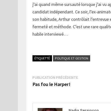
j’ai quand même sursauté lorsque j’ai vu ap
candidat indépendant. Ce soir, l’ex-animat
son habitude, Arthur contrôlait l’entrevue
fermeté et méthode. C’est une rare qualité
habile interviewé…
ÉTIQUETTÉ
POLITIQUE ET GESTION
Navigation
Publication
PUBLICATION PRÉCÉDENTE
précédente :
Pas fou le Harper!
de
l’article
Nadia Seraiocco