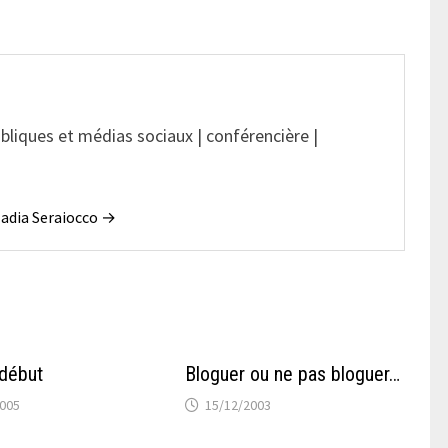
ubliques et médias sociaux | conférencière |
 Nadia Seraiocco →
début
Bloguer ou ne pas bloguer…
2005
15/12/2003