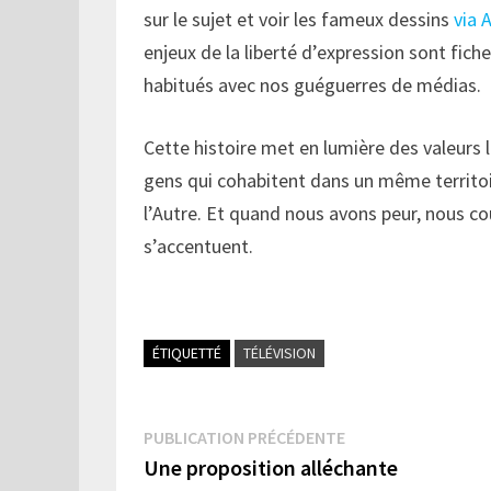
sur le sujet et voir les fameux dessins
via 
enjeux de la liberté d’expression sont fi
habitués avec nos guéguerres de médias.
Cette histoire met en lumière des valeurs 
gens qui cohabitent dans un même territoir
l’Autre. Et quand nous avons peur, nous c
s’accentuent.
ÉTIQUETTÉ
TÉLÉVISION
Navigation
Publication
PUBLICATION PRÉCÉDENTE
précédente :
Une proposition alléchante
de