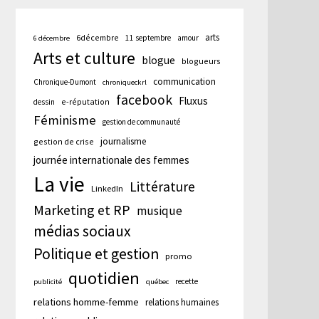
arts
6décembre
11 septembre
amour
6 décembre
Arts et culture
blogue
blogueurs
communication
Chronique-Dumont
chroniqueckrl
facebook
Fluxus
e-réputation
dessin
Féminisme
gestion de communauté
journalisme
gestion de crise
journée internationale des femmes
La vie
Littérature
LinkedIn
Marketing et RP
musique
médias sociaux
Politique et gestion
promo
quotidien
cation
recette
publicité
québec
te :
relations homme-femme
relations humaines