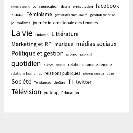
facebook
communication
e-réputation
dessin
chroniqueckrl
Féminisme
Fluxus
gestion de crise
gestion de communauté
journée internationale des femmes
journalisme
La vie
Littérature
LinkedIn
médias sociaux
Marketing et RP
musique
Politique et gestion
promo
publicité
quotidien
relations homme-femme
recette
québec
relations publiques
relations humaines
sexe
réseaux sociaux
Société
TI
twitter
Tendances
théâtre
Télévision
yulblog
Éducation