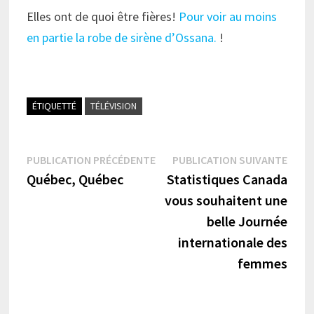
Elles ont de quoi être fières!
Pour voir au moins
en partie la robe de sirène d’Ossana.
!
ÉTIQUETTÉ
TÉLÉVISION
Navigation
Publication
Publi
PUBLICATION PRÉCÉDENTE
PUBLICATION SUIVANTE
précédente :
suiva
Québec, Québec
Statistiques Canada
de
vous souhaitent une
l’article
belle Journée
internationale des
femmes