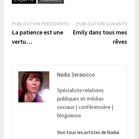
Navigation
Publication
Publi
PUBLICATION PRÉCÉDENTE
PUBLICATION SUIVANTE
précédente :
suiva
La patience est une
Emily dans tous mes
de
vertu…
rêves
l’article
Nadia Seraiocco
Spécialiste relations
publiques et médias
sociaux | conférencière |
blogueuse
Voir tous les articles de Nadia