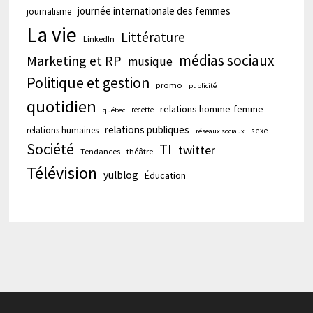
journée internationale des femmes
journalisme
La vie
Littérature
LinkedIn
médias sociaux
Marketing et RP
musique
Politique et gestion
promo
publicité
quotidien
relations homme-femme
recette
québec
relations publiques
relations humaines
sexe
réseaux sociaux
Société
TI
twitter
Tendances
théâtre
Télévision
yulblog
Éducation