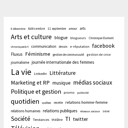
arts
6décembre
11 septembre
amour
6 décembre
Arts et culture
blogue
blogueurs
Chronique-Dumont
facebook
communication
e-réputation
dessin
chroniqueckrl
Féminisme
Fluxus
gestion de crise
gestion de communauté
journée internationale des femmes
journalisme
La vie
Littérature
LinkedIn
médias sociaux
Marketing et RP
musique
Politique et gestion
promo
publicité
quotidien
relations homme-femme
recette
québec
relations publiques
relations humaines
sexe
réseaux sociaux
Société
TI
twitter
Tendances
théâtre