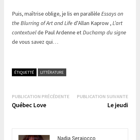
Puis, maîtrise oblige, je lis en parallèle
Essays on
the Blurring of Art and Life
d’Allan Kaprow ,
L’art
contextuel
de Paul Ardenne et
Duchamp du signe
de vous savez qui…
ÉTIQUETTÉ
LITTÉRATURE
Navigation
Publication
Publi
PUBLICATION PRÉCÉDENTE
PUBLICATION SUIVANTE
précédente :
suiva
Québec Love
Le jeudi
de
l’article
Nadia Seraiocco