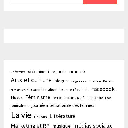
arts
6décembre
11 septembre
amour
6 décembre
Arts et culture
blogue
blogueurs
Chronique-Dumont
facebook
communication
e-réputation
dessin
chroniqueckrl
Féminisme
Fluxus
gestion de crise
gestion de communauté
journée internationale des femmes
journalisme
La vie
Littérature
LinkedIn
médias sociaux
Marketing et RP
musique