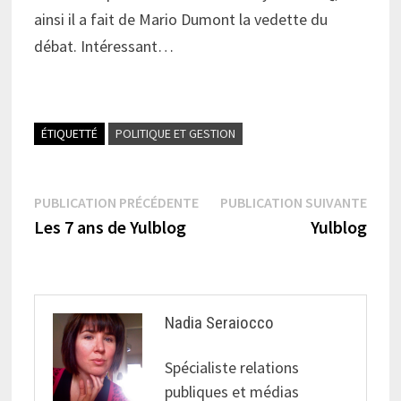
ainsi il a fait de Mario Dumont la vedette du
débat. Intéressant…
ÉTIQUETTÉ
POLITIQUE ET GESTION
Navigation
Publication
Publi
PUBLICATION PRÉCÉDENTE
PUBLICATION SUIVANTE
précédente :
suiva
Les 7 ans de Yulblog
Yulblog
de
l’article
Nadia Seraiocco
Spécialiste relations
publiques et médias