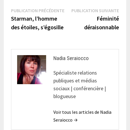
Navigation
Publication
Publi
PUBLICATION PRÉCÉDENTE
PUBLICATION SUIVANTE
précédente :
suiva
Starman, l’homme
Féminité
de
des étoiles, s’égosille
déraisonnable
l’article
Nadia Seraiocco
Spécialiste relations
publiques et médias
sociaux | conférencière |
blogueuse
Voir tous les articles de Nadia
Seraiocco →