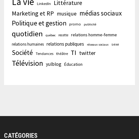
La vie
Littérature
LinkedIn
médias sociaux
Marketing et RP
musique
Politique et gestion
promo
publicité
quotidien
relations homme-femme
recette
québec
relations publiques
relations humaines
sexe
réseaux sociaux
Société
TI
twitter
Tendances
théâtre
Télévision
yulblog
Éducation
CATÉGORIES