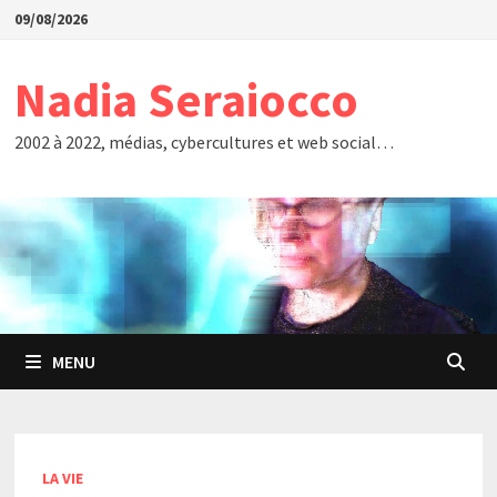
Passer
09/08/2026
au
contenu
Nadia Seraiocco
2002 à 2022, médias, cybercultures et web social…
MENU
LA VIE