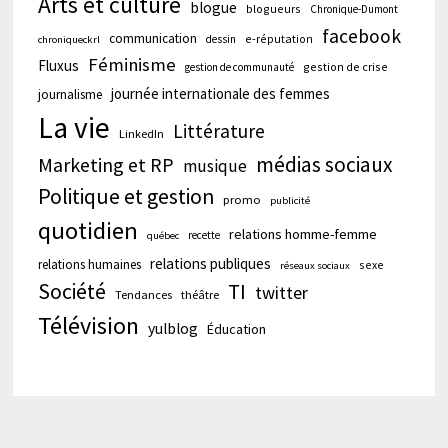
Arts et culture
blogue
blogueurs
Chronique-Dumont
facebook
communication
e-réputation
dessin
chroniqueckrl
Féminisme
Fluxus
gestion de crise
gestion de communauté
journée internationale des femmes
journalisme
La vie
Littérature
LinkedIn
médias sociaux
Marketing et RP
musique
Politique et gestion
promo
publicité
quotidien
relations homme-femme
recette
québec
relations publiques
relations humaines
sexe
réseaux sociaux
Société
TI
twitter
Tendances
théâtre
Télévision
yulblog
Éducation