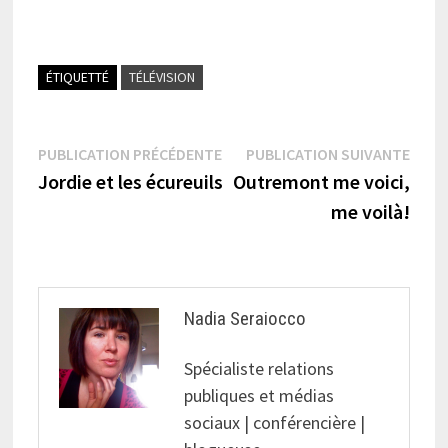
ÉTIQUETTÉ
TÉLÉVISION
Navigation
Publication
Publi
PUBLICATION PRÉCÉDENTE
PUBLICATION SUIVANTE
précédente :
suiva
Jordie et les écureuils
Outremont me voici,
de
me voilà!
l’article
Nadia Seraiocco
Spécialiste relations
publiques et médias
sociaux | conférencière |