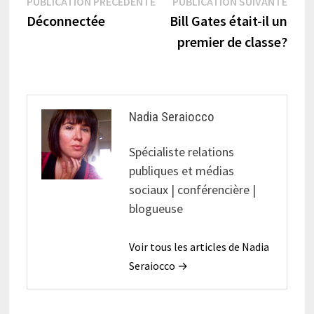
Navigation
Publication
Publi
PUBLICATION PRÉCÉDENTE
PUBLICATION SUIVANTE
précédente :
suiva
Déconnectée
Bill Gates était-il un
de
premier de classe?
l’article
Nadia Seraiocco
Spécialiste relations
publiques et médias
sociaux | conférencière |
blogueuse
Voir tous les articles de Nadia
Seraiocco →