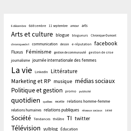
arts
6décembre
11 septembre
amour
6 décembre
Arts et culture
blogue
blogueurs
Chronique-Dumont
facebook
communication
e-réputation
dessin
chroniqueckrl
Féminisme
Fluxus
gestion de crise
gestion de communauté
journée internationale des femmes
journalisme
La vie
Littérature
LinkedIn
médias sociaux
Marketing et RP
musique
Politique et gestion
promo
publicité
quotidien
relations homme-femme
recette
québec
relations publiques
relations humaines
sexe
réseaux sociaux
Société
TI
twitter
Tendances
théâtre
Télévision
yulblog
Éducation