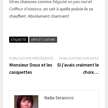
titres chansons comme
Déguisé en pas moi
et
Coiffeur d’oiseaux,
on sait à quelle poésie ils se
chauffent. Absolument charmant!
ÉTIQUETTÉ
ARTS ET CULTURE
Navigation
Publication
Publi
PUBLICATION PRÉCÉDENTE
PUBLICATION SUIVANTE
précédente :
suiva
Monsieur Doux et les
Si j’avais vraiment le
de
casquettes
choix…
l’article
Nadia Seraiocco