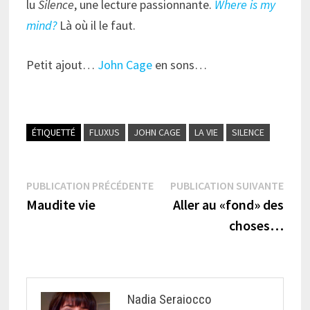
lu
Silence
, une lecture passionnante.
Where is my
mind?
Là où il le faut.
Petit ajout…
John Cage
en sons…
ÉTIQUETTÉ
FLUXUS
JOHN CAGE
LA VIE
SILENCE
Navigation
Publication
Publi
PUBLICATION PRÉCÉDENTE
PUBLICATION SUIVANTE
précédente :
suiva
Maudite vie
Aller au «fond» des
de
choses…
l’article
Nadia Seraiocco