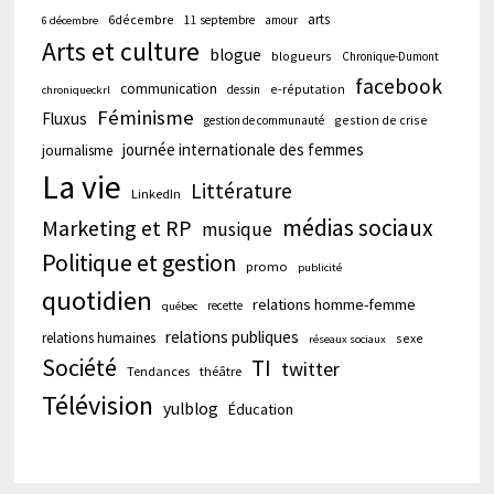
arts
6décembre
11 septembre
amour
6 décembre
Arts et culture
blogue
blogueurs
Chronique-Dumont
facebook
communication
e-réputation
dessin
chroniqueckrl
Féminisme
Fluxus
gestion de crise
gestion de communauté
journée internationale des femmes
journalisme
La vie
Littérature
LinkedIn
médias sociaux
Marketing et RP
musique
Politique et gestion
promo
publicité
quotidien
relations homme-femme
recette
québec
relations publiques
relations humaines
sexe
réseaux sociaux
Société
TI
twitter
Tendances
théâtre
Télévision
yulblog
Éducation