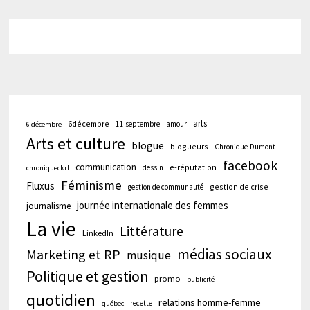
arts
6décembre
11 septembre
amour
6 décembre
Arts et culture
blogue
blogueurs
Chronique-Dumont
facebook
communication
e-réputation
dessin
chroniqueckrl
Féminisme
Fluxus
gestion de crise
gestion de communauté
journée internationale des femmes
journalisme
La vie
Littérature
LinkedIn
médias sociaux
Marketing et RP
musique
Politique et gestion
promo
publicité
quotidien
relations homme-femme
recette
québec