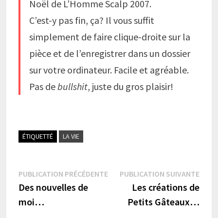
Noël de L’Homme Scalp 2007.
C’est-y pas fin, ça? Il vous suffit
simplement de faire clique-droite sur la
pièce et de l’enregistrer dans un dossier
sur votre ordinateur. Facile et agréable.
Pas de
bullshit
, juste du gros plaisir!
ÉTIQUETTÉ
LA VIE
Navigation
Publication
Publi
PUBLICATION PRÉCÉDENTE
PUBLICATION SUIVANTE
précédente :
suiva
Des nouvelles de
Les créations de
de
moi…
Petits Gâteaux…
l’article