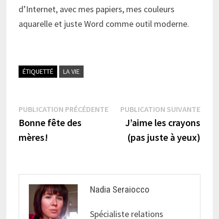
d’Internet, avec mes papiers, mes couleurs
aquarelle et juste Word comme outil moderne.
ÉTIQUETTÉ
LA VIE
Navigation
Publication
Publi
PUBLICATION PRÉCÉDENTE
PUBLICATION SUIVANTE
précédente :
suiva
Bonne fête des
J’aime les crayons
de
mères!
(pas juste à yeux)
l’article
Nadia Seraiocco
Spécialiste relations