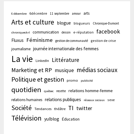
arts
6décembre
11 septembre
amour
6 décembre
Arts et culture
blogue
blogueurs
Chronique-Dumont
facebook
communication
e-réputation
dessin
chroniqueckrl
Féminisme
Fluxus
gestion de crise
gestion de communauté
journée internationale des femmes
journalisme
La vie
Littérature
LinkedIn
médias sociaux
Marketing et RP
musique
Politique et gestion
promo
publicité
quotidien
relations homme-femme
recette
québec
relations publiques
relations humaines
sexe
réseaux sociaux
Société
TI
twitter
Tendances
théâtre
Télévision
yulblog
Éducation