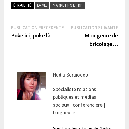
ÉTIQUETTÉ
LA VIE
MARKETING ET RP
Navigation
Publication
Publi
PUBLICATION PRÉCÉDENTE
PUBLICATION SUIVANTE
précédente :
suiva
Poke ici, poke là
Mon genre de
de
bricolage…
l’article
Nadia Seraiocco
Spécialiste relations
publiques et médias
sociaux | conférencière |
blogueuse
Voir tous les articles de Nadia