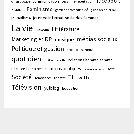
facebook
communication
e-réputation
dessin
chroniqueckrl
Féminisme
Fluxus
gestion de crise
gestion de communauté
journée internationale des femmes
journalisme
La vie
Littérature
LinkedIn
médias sociaux
Marketing et RP
musique
Politique et gestion
promo
publicité
quotidien
relations homme-femme
recette
québec
relations publiques
relations humaines
sexe
réseaux sociaux
Société
TI
twitter
Tendances
théâtre
Télévision
yulblog
Éducation