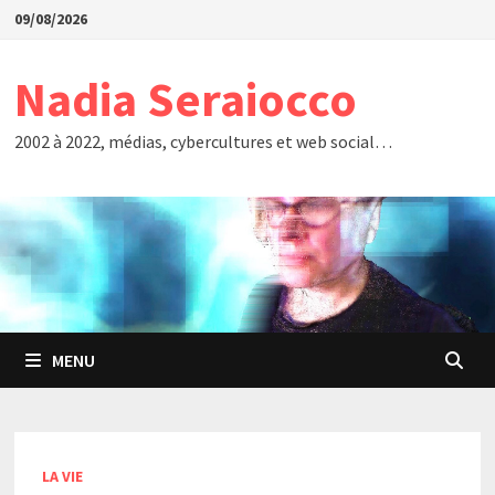
Passer
09/08/2026
au
contenu
Nadia Seraiocco
2002 à 2022, médias, cybercultures et web social…
MENU
LA VIE