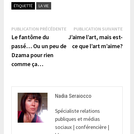
ÉTIQUETTÉ
LA VIE
Navigation
Publication
Publi
PUBLICATION PRÉCÉDENTE
PUBLICATION SUIVANTE
précédente :
suiva
Le fantôme du
J’aime l’art, mais est-
de
passé… Ou un peu de
ce que l’art m’aime?
l’article
Dzama pour rien
comme ça…
Nadia Seraiocco
Spécialiste relations
publiques et médias
sociaux | conférencière |