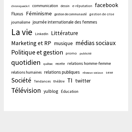
facebook
communication
e-réputation
dessin
chroniqueckrl
Féminisme
Fluxus
gestion de crise
gestion de communauté
journée internationale des femmes
journalisme
La vie
Littérature
LinkedIn
médias sociaux
Marketing et RP
musique
Politique et gestion
promo
publicité
quotidien
relations homme-femme
recette
québec
relations publiques
relations humaines
sexe
réseaux sociaux
Société
TI
twitter
Tendances
théâtre
Télévision
yulblog
Éducation