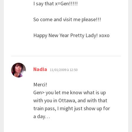
I say that x=Gen!!!!!
So come and visit me please!!!
Happy New Year Pretty Lady! xoxo
dit :
Nadia
11/01/2009 à 12:50
Merci!
Gen> you let me know what is up
with you in Ottawa, and with that
train pass, I might just show up for
a day…