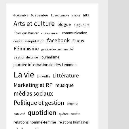
arts
6décembre
11 septembre
amour
6 décembre
Arts et culture
blogue
blogueurs
communication
Chronique-Dumont
chroniqueckrl
facebook
Fluxus
e-réputation
dessin
Féminisme
gestion de communauté
journalisme
gestion de crise
journée internationale des femmes
La vie
Littérature
LinkedIn
Marketing et RP
musique
médias sociaux
Politique et gestion
promo
quotidien
recette
publicité
québec
relations homme-femme
relations humaines