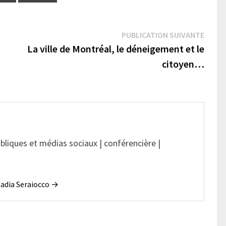
Publi
PUBLICATION SUIVANTE
suivan
La ville de Montréal, le déneigement et le
citoyen…
ubliques et médias sociaux | conférencière |
 Nadia Seraiocco →