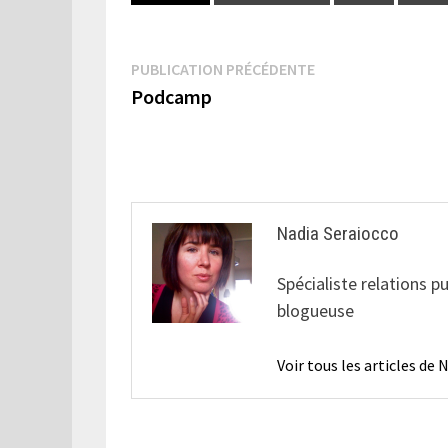
Navigation
Publication
PUBLICATION PRÉCÉDENTE
précédente :
Podcamp
de
l’article
Nadia Seraiocco
Spécialiste relations p
blogueuse
Voir tous les articles de