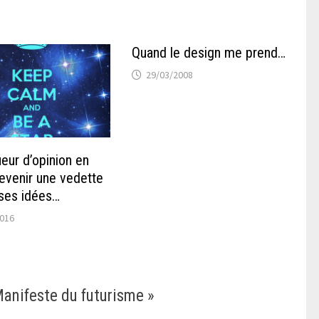
Quand le design me prend…
29/03/2008
eur d’opinion en
evenir une vedette
 ses idées…
2016
Manifeste du futurisme
»