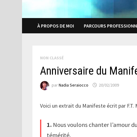
À PROPOS DE MOI
PARCOURS PROFESSIONN
NON CLASSÉ
Anniversaire du Manif
par
Nadia Seraiocco
20/02/2009
Voici un extrait du Manifeste écrit par F.T. 
1.
Nous voulons chanter l’amour du 
témérité.