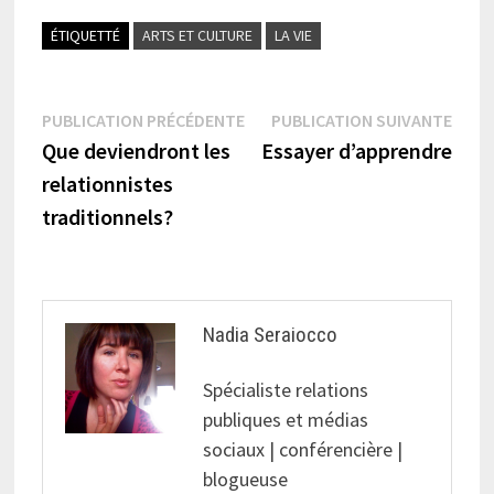
ÉTIQUETTÉ
ARTS ET CULTURE
LA VIE
Navigation
Publication
Publi
PUBLICATION PRÉCÉDENTE
PUBLICATION SUIVANTE
précédente :
suiva
Que deviendront les
Essayer d’apprendre
de
relationnistes
l’article
traditionnels?
Nadia Seraiocco
Spécialiste relations
publiques et médias
sociaux | conférencière |
blogueuse