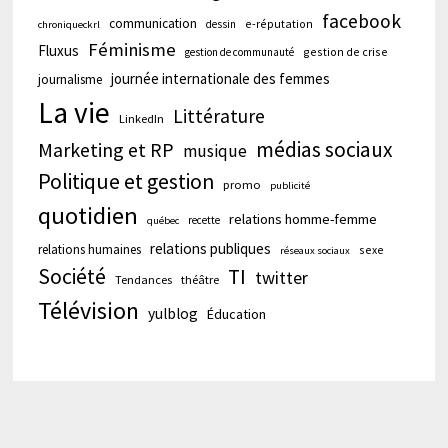
facebook
communication
e-réputation
dessin
chroniqueckrl
Féminisme
Fluxus
gestion de crise
gestion de communauté
journée internationale des femmes
journalisme
La vie
Littérature
LinkedIn
médias sociaux
Marketing et RP
musique
Politique et gestion
promo
publicité
quotidien
relations homme-femme
recette
québec
relations publiques
relations humaines
sexe
réseaux sociaux
Société
TI
twitter
Tendances
théâtre
Télévision
yulblog
Éducation