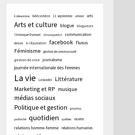
arts
6décembre
11 septembre
amour
6 décembre
Arts et culture
blogue
blogueurs
communication
Chronique-Dumont
chroniqueckrl
facebook
Fluxus
e-réputation
dessin
Féminisme
gestion de communauté
journalisme
gestion de crise
journée internationale des femmes
La vie
Littérature
LinkedIn
Marketing et RP
musique
médias sociaux
cation
Politique et gestion
promo
te :
quotidien
recette
publicité
québec
relations homme-femme
relations humaines