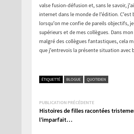
valse fusion-défusion et, sans le savoir, j’
internet dans le monde de l’édition. C’est b
lorsqu’on me confie de pareils objectifs, j
supérieurs et de mes collègues. Dans mon
malgré des collègues fantastiques, cela m’
que j’entrevois la présente situation avec
ÉTIQUETTÉ
BLOGUE
QUOTIDIEN
Navigation
Publication
PUBLICATION PRÉCÉDENTE
précédente :
Histoires de filles racontées tristeme
de
l’imparfait…
l’article