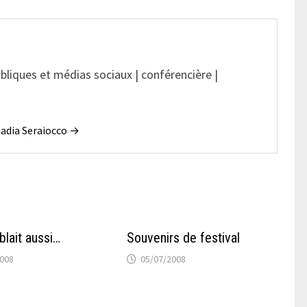
ubliques et médias sociaux | conférencière |
 Nadia Seraiocco →
lait aussi…
Souvenirs de festival
2008
05/07/2008