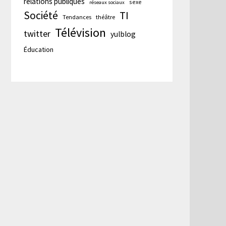
relations publiques
sexe
réseaux sociaux
Société
TI
Tendances
théâtre
Télévision
twitter
yulblog
Éducation
cation
te :