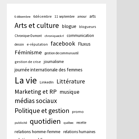
arts
6décembre
11 septembre
amour
6 décembre
Arts et culture
blogue
blogueurs
communication
Chronique-Dumont
chroniqueckrl
facebook
Fluxus
e-réputation
dessin
Féminisme
gestion de communauté
journalisme
gestion de crise
journée internationale des femmes
La vie
Littérature
LinkedIn
Marketing et RP
musique
médias sociaux
Politique et gestion
promo
quotidien
recette
publicité
québec
relations homme-femme
relations humaines