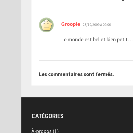
dit :
Groopie
25/10/2009 à 09:06
Le monde est bel et bien petit…
Les commentaires sont fermés.
CATÉGORIES
À-propos
(1)