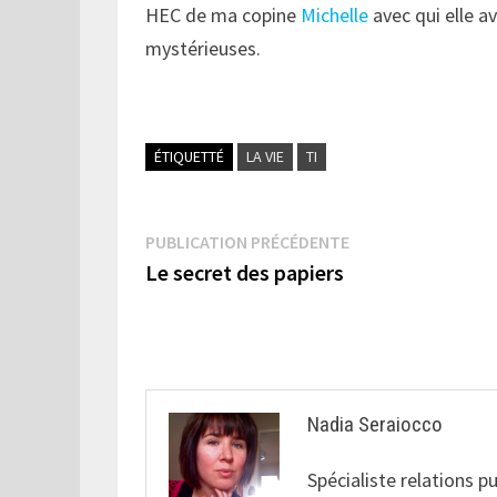
HEC de ma copine
Michelle
avec qui elle av
mystérieuses.
ÉTIQUETTÉ
LA VIE
TI
Navigation
Publication
PUBLICATION PRÉCÉDENTE
précédente :
Le secret des papiers
de
l’article
Nadia Seraiocco
Spécialiste relations p