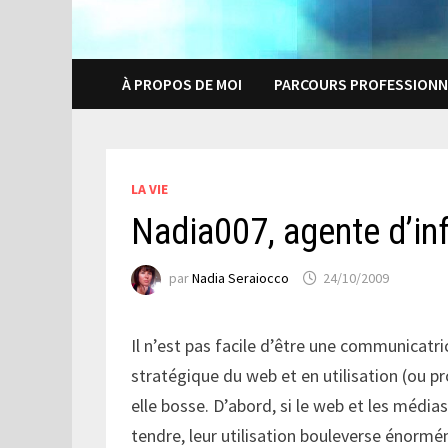
À PROPOS DE MOI
PARCOURS PROFESSIONN
LA VIE
Nadia007, agente d’in
par
Nadia Seraiocco
24/10/2009
Il n’est pas facile d’être une communicatr
stratégique du web et en utilisation (ou p
elle bosse. D’abord, si le web et les médi
tendre, leur utilisation bouleverse énorm