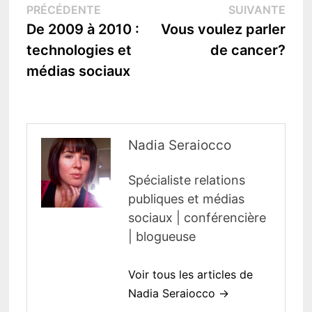
Publication
Publ
PRÉCÉDENTE
SUIVANTE
de
précédente :
suiv
De 2009 à 2010 :
Vous voulez parler
l’article
technologies et
de cancer?
médias sociaux
Nadia Seraiocco
Spécialiste relations
publiques et médias
sociaux | conférencière
| blogueuse
Voir tous les articles de
Nadia Seraiocco →