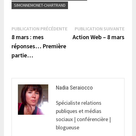
SIMONNEMONET-CHARTRAND
Navigation
Publication
Publi
PUBLICATION PRÉCÉDENTE
PUBLICATION SUIVANTE
précédente :
suiva
8 mars : mes
Action Web – 8 mars
de
réponses… Première
l’article
partie…
Nadia Seraiocco
Spécialiste relations
publiques et médias
sociaux | conférencière |
blogueuse