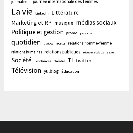
journée internationale des femmes
journalisme
La vie
Littérature
LinkedIn
médias sociaux
Marketing et RP
musique
Politique et gestion
promo
publicité
quotidien
relations homme-femme
recette
québec
relations publiques
relations humaines
sexe
réseaux sociaux
Société
TI
twitter
Tendances
théâtre
Télévision
yulblog
Éducation