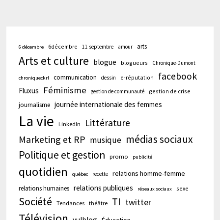
arts
6décembre
11 septembre
amour
6 décembre
Arts et culture
blogue
blogueurs
Chronique-Dumont
facebook
communication
e-réputation
dessin
chroniqueckrl
Féminisme
Fluxus
gestion de crise
gestion de communauté
journée internationale des femmes
journalisme
La vie
Littérature
LinkedIn
médias sociaux
Marketing et RP
musique
Politique et gestion
promo
publicité
quotidien
relations homme-femme
recette
québec
relations publiques
relations humaines
sexe
réseaux sociaux
Société
TI
twitter
Tendances
théâtre
Télévision
yulblog
Éducation