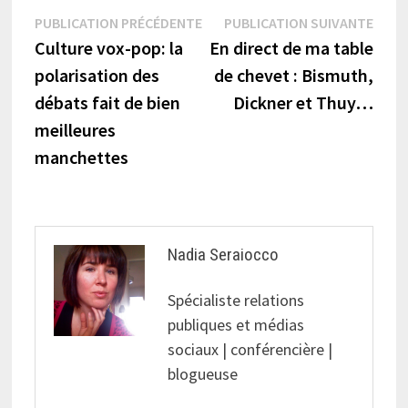
Navigation
Publication
Publi
PUBLICATION PRÉCÉDENTE
PUBLICATION SUIVANTE
précédente :
suiva
Culture vox-pop: la
En direct de ma table
de
polarisation des
de chevet : Bismuth,
l’article
débats fait de bien
Dickner et Thuy…
meilleures
manchettes
Nadia Seraiocco
Spécialiste relations
publiques et médias
sociaux | conférencière |
blogueuse