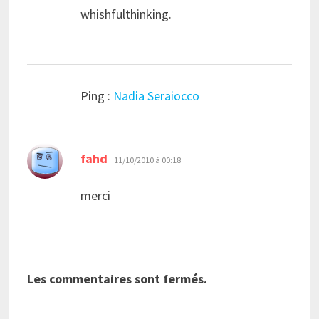
whishfulthinking.
Ping :
Nadia Seraiocco
dit :
fahd
11/10/2010 à 00:18
merci
Les commentaires sont fermés.