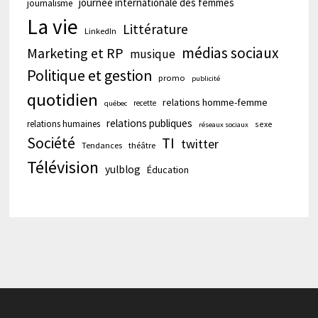
journée internationale des femmes
journalisme
La vie
Littérature
LinkedIn
médias sociaux
Marketing et RP
musique
Politique et gestion
promo
publicité
quotidien
relations homme-femme
recette
québec
relations publiques
relations humaines
sexe
réseaux sociaux
Société
TI
twitter
Tendances
théâtre
Télévision
yulblog
Éducation