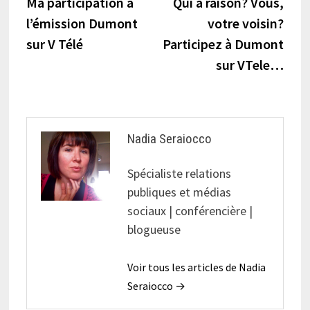
précédente :
suiva
Ma participation à
Qui a raison? Vous,
de
l’émission Dumont
votre voisin?
l’article
sur V Télé
Participez à Dumont
sur VTele…
Nadia Seraiocco
Spécialiste relations
publiques et médias
sociaux | conférencière |
blogueuse
Voir tous les articles de Nadia
Seraiocco →