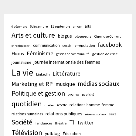
arts
6décembre
11 septembre
amour
6 décembre
Arts et culture
blogue
blogueurs
Chronique-Dumont
facebook
communication
e-réputation
dessin
chroniqueckrl
Féminisme
Fluxus
gestion de crise
gestion de communauté
journée internationale des femmes
journalisme
La vie
Littérature
LinkedIn
médias sociaux
Marketing et RP
musique
Politique et gestion
promo
publicité
quotidien
relations homme-femme
recette
québec
relations publiques
relations humaines
sexe
réseaux sociaux
Société
TI
twitter
Tendances
théâtre
Télévision
yulblog
Éducation