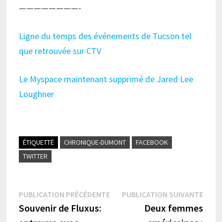
————————-
Ligne du temps des événements de Tucson tel
que retrouvée sur CTV
Le Myspace maintenant supprimé de Jared Lee
Loughner
ÉTIQUETTÉ
CHRONIQUE-DUMONT
FACEBOOK
TWITTER
Navigation
Publication
Publi
PUBLICATION PRÉCÉDENTE
PUBLICATION SUIVANTE
précédente :
suiva
Souvenir de Fluxus:
Deux femmes
de