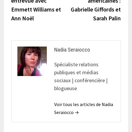
entrevue avec
américaines :
l’article
Emmett Williams et
Gabrielle Giffords et
Ann Noël
Sarah Palin
Nadia Seraiocco
Spécialiste relations
publiques et médias
sociaux | conférencière |
blogueuse
Voir tous les articles de Nadia
Seraiocco →