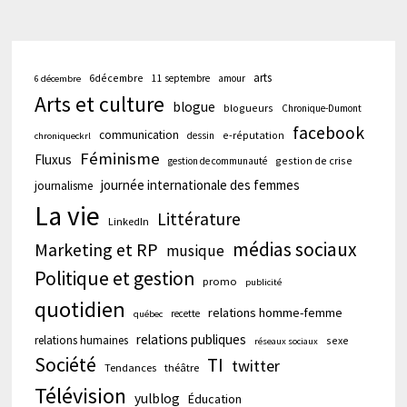
arts
6décembre
11 septembre
amour
6 décembre
Arts et culture
blogue
blogueurs
Chronique-Dumont
facebook
communication
e-réputation
dessin
chroniqueckrl
Féminisme
Fluxus
gestion de crise
gestion de communauté
journée internationale des femmes
journalisme
La vie
Littérature
LinkedIn
médias sociaux
Marketing et RP
musique
Politique et gestion
promo
publicité
quotidien
relations homme-femme
recette
québec
relations publiques
relations humaines
sexe
réseaux sociaux
Société
TI
twitter
Tendances
théâtre
Télévision
yulblog
Éducation