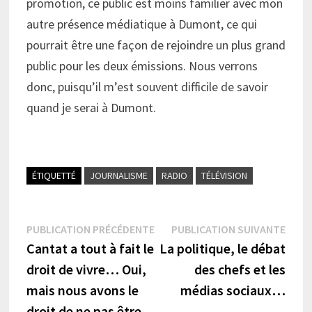
promotion, ce public est moins familier avec mon
autre présence médiatique à Dumont, ce qui
pourrait être une façon de rejoindre un plus grand
public pour les deux émissions. Nous verrons
donc, puisqu’il m’est souvent difficile de savoir
quand je serai à Dumont.
ÉTIQUETTÉ
JOURNALISME
RADIO
TÉLÉVISION
Navigation
Publication
Publi
PUBLICATION PRÉCÉDENTE
PUBLICATION SUIVANTE
précédente :
suiva
Cantat a tout à fait le
La politique, le débat
de
droit de vivre… Oui,
des chefs et les
l’article
mais nous avons le
médias sociaux…
droit de ne pas être